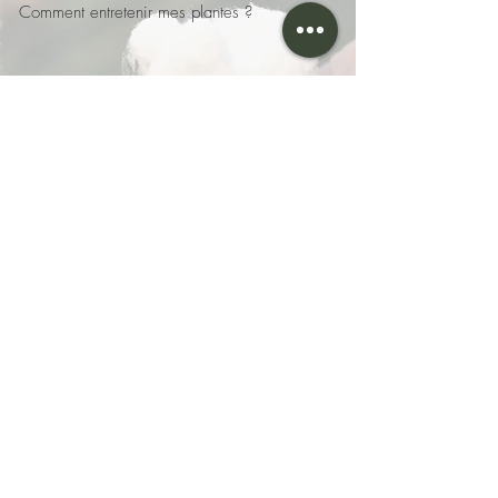
Comment entretenir mes plantes ?
Services aux professionnels
J
ardinier d'intérieur à Rennes
Paysagiste d'intérieur à Rennes
Mur végétal et logo végétal à
Rennes
Végétaux stabilisés à Rennes
Services aux particuliers
Fleuriste à
Clayes, Gévezé, Guipel funérarium,
Hédé-Bazouges, Irodouër, La Chapelle Chaussée,
La Chapelle des Fougeretz, La Mézière, Langan,
Langouët, Les Iffs, Melesse, Montgermont,
Montreuil Le Gast, Pacé, Parthenay de Bretagne,
Rennes, Tinténiac funérarium, Romillé, Saint-Brieuc-
Des-Iffs, Saint-Gilles, Saint-Gondran, Saint-