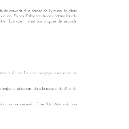
n de convenir d'un horaire de livraison. Le client
ivraison. En cas d'absence du destinataire lors du
uit en boutique. Il n'est pas proposé de seconde
, Maître Artisan Fleuriste s'engage à respecter au
e majeure, et ce cas, dans le respect du délai de
ant non exhaustive), L'Entre Pots, Maître Artisan