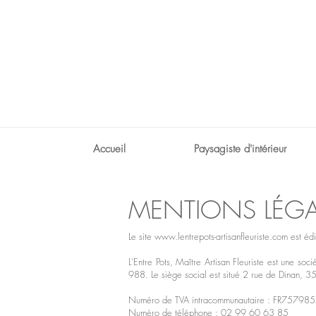
Accueil
Paysagiste d'intérieur
MENTIONS LÉG
Le site
www.lentrepots-artisanfleuriste.com
est édi
L'Entre Pots, Maître Artisan Fleuriste est une 
988. Le siège social est situé 2 rue de Dinan,
Numéro de TVA intracommunautaire : FR75798
Numéro de téléphone : 02 99 60 63 85