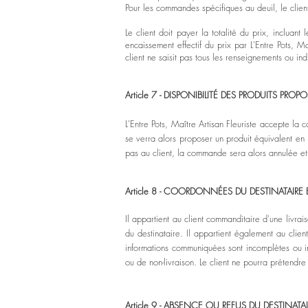
Pour les commandes spécifiques au deuil, le client
Le client doit payer la totalité du prix, inclua
encaissement effectif du prix par L'Entre Pots, Ma
client ne saisit pas tous les renseignements ou 
Article 7 -
DISPONIBILITÉ
DES PRODUITS PROPO
L'Entre Pots, Maître Artisan Fleuriste accepte la c
se verra alors proposer un produit équivalent en
pas au client, la commande sera alors annulée et
Article 8 - COORDONNÉES DU DESTINATAIRE 
Il appartient au client commanditaire d'une livr
du destinataire. Il appartient également au clie
informations communiquées sont incomplètes ou ine
ou de non-livraison. Le client ne pourra prétend
Article 9 - ABSENCE OU REFUS DU DESTINATA