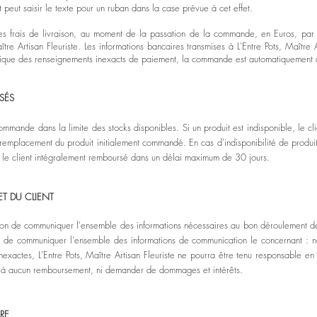
 peut saisir le texte pour un ruban dans la case prévue à cet effet.
nt les frais de livraison, au moment de la passation de la commande, en Euros, p
ître Artisan Fleuriste. Les informations bancaires transmises à L'Entre Pots, Maître A
indique des renseignements inexacts de paiement, la commande est automatiquement 
S
É
S
ommande dans la limite des stocks disponibles. Si un produit est indisponible, le cli
 remplacement du produit initialement commandé. En cas d'indisponibilité de produit
 le client intégralement remboursé dans un délai maximum de 30 jours.
ET DU CLIENT
aison de communiquer l'ensemble des informations nécessaires au bon déroulement de
nt de communiquer l'ensemble des informations de communication le concernant : no
xactes, L'Entre Pots, Maître Artisan Fleuriste ne pourra être tenu responsable en ca
re à aucun remboursement, ni demander de dommages et intérêts.
IRE