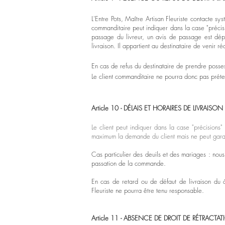
L'Entre Pots, Maître Artisan Fleuriste contacte s
commanditaire peut indiquer dans la case "précisi
passage du livreur, un avis de passage est dépo
livraison. Il appartient au destinataire de venir r
En cas de refus du destinataire de prendre posses
Le client commanditaire ne pourra donc pas prét
Article 10 -
DÉLAIS
ET HORAIRES DE LIVRAISON
Le client peut indiquer dans la case "précisions"
maximum la demande du client mais ne peut garant
Cas particulier des deuils et des mariages : nou
passation de la commande.
En cas de retard ou de défaut de livraison du à 
Fleuriste ne pourra être tenu responsable.
Article 11 - ABSENCE DE
DROIT DE RÉTRACTA