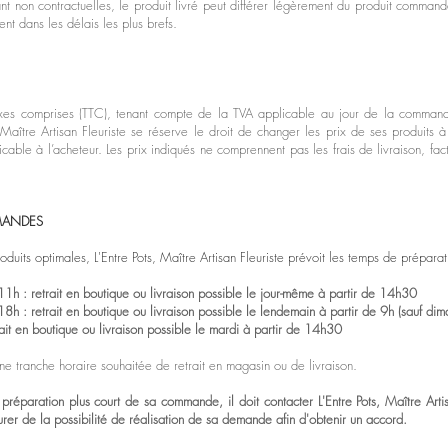
nt non contractuelles, le produit livré peut différer légèrement du produit commandé
ent dans les délais les plus brefs.
 taxes comprises (TTC), tenant compte de la TVA applicable au jour de la comma
, Maître Artisan Fleuriste se réserve le droit de changer les prix de ses produits 
cable à l’acheteur. Les prix indiqués ne comprennent pas les frais de livraison, fa
MMANDES
roduits optimales, L'Entre Pots, Maître Artisan Fleuriste prévoit les temps de prépa
: retrait en boutique ou livraison possible le jour-même à partir de 14h30
: retrait en boutique ou livraison possible le lendemain à partir de 9h (sauf dim
t en boutique ou livraison possible le mardi à partir de 14h30
une tranche horaire souhaitée de retrait en magasin ou de livraison.
e préparation plus court de sa commande, il doit contacter L'Entre Pots, Maître 
er de la possibilité de réalisation de sa demande afin d'obtenir un accord.