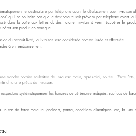
ystématiquement le destinataire par téléphone avant le déplacement pour livraison afi
ons" qu'il ne souhaite pas que le destinataire soit prévenu par téléphone avant la l
sé dans la boîte aux lettres du destinataire l'invitant à venir récupérer le prod
écupérer son produit en boutique.
sion du produit livré, la livraison sera considérée comme livrée et effectuée.
endre à un remboursement.
 une tranche horaire souhaitée de livraison: matin, après-midi, soirée. L'Entre Pots
ir d'horaire précis de livraison.
s respectons systématiquement les horaires de cérémonie indiqués, sauf cas de forc
un cas de force majeure (accident, panne, conditions climatiques, etc, la liste ét
TION