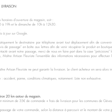
E LIVRAISON
es horaires d'ouverture du magasin, soit :
0 à 19h et le dimanche de 10h à 12h30.
.
s à jour sur Google.
atiquement le destinataire par téléphone avant tout déplacement afin de conveni
avis de passage" en boîte aux lettres afin de venir récupérer le produit en boutiqu
ontacté avant notre passage, merci de nous en faire part dans la case "précisions"
, Maître Artisan Fleuriste l'ensemble des informations nécessaires pour effectuer 
e Artisan Fleuriste ne peut garantir la livraison. Le client acheteur en sera alors i
e : accident, panne, conditions climatiques, notamment. Liste non exhaustive.​
viron 20 km autour
du magasin.
ontant minimum de 35€ de commande + frais de livraison pour les communes de Gév
du passage de votre commande, selon la distance à parcourir et le montant de votre 