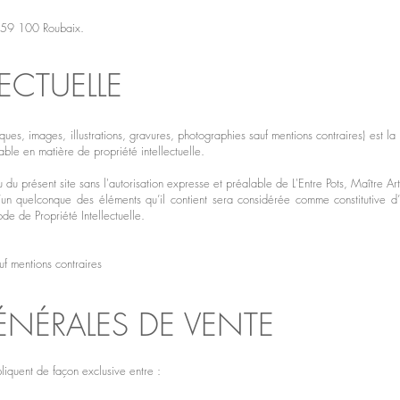
 - 59 100 Roubaix.
LECTUELLE
ques, images, illustrations, gravures, photographies sauf mentions contraires) est la
able en matière de propriété intellectuelle.
 du présent site sans l'autorisation expresse et préalable de L'Entre Pots, Maître Arti
l’un quelconque des éléments qu’il contient sera considérée comme constitutive 
ode de Propriété Intellectuelle.
uf mentions contraires
NÉRALES DE VENTE
liquent de façon exclusive entre :