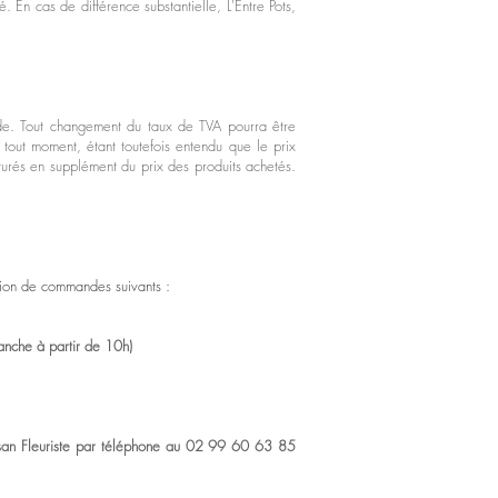
. En cas de différence substantielle, L'Entre Pots,
nde. Tout changement du taux de TVA pourra être
à tout moment, étant toutefois entendu que le prix
cturés en supplément du prix des produits achetés.
ration de commandes suivants :
anche à partir de 10h)
Artisan Fleuriste par téléphone au 02 99 60 63 85