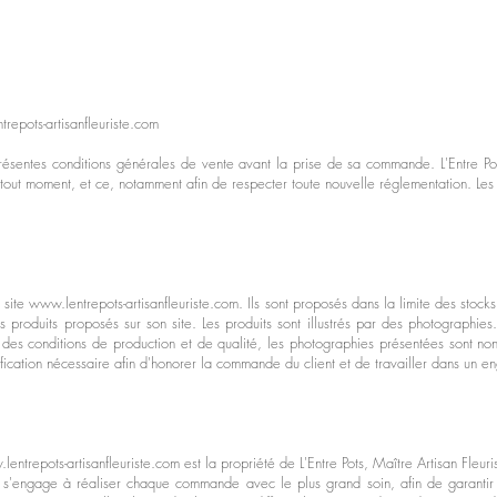
repots-artisanfleuriste.com
présentes conditions générales de vente avant la prise de sa commande. L'Entre Pots
 tout moment, et ce, notamment afin de respecter toute nouvelle réglementation. Les 
e site
www.lentrepots-artisanfleuriste.com
. Ils sont proposés dans la limite des stocks
s produits proposés sur son site. Les produits sont illustrés par des photographi
es conditions de production et de qualité, les photographies présentées sont non c
odification nécessaire afin d'honorer la commande du client et de travailler dans un
entrepots-artisanfleuriste.com
est la propriété de L'Entre Pots, Maître Artisan Fleuri
ste s'engage à réaliser chaque commande avec le plus grand soin, afin de garantir