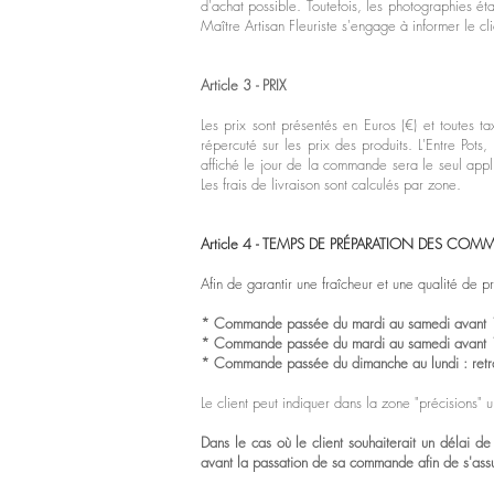
d'achat possible. Toutefois, les photographies éta
Maître Artisan Fleuriste s'engage à informer le cli
Article 3 - PRIX
Les prix sont présentés en Euros (€) et toutes
répercuté sur les prix des produits. L'Entre Pots
affiché le jour de la commande sera le seul appli
Les frais de livraison sont calculés par zone.
Article 4 - TEMPS DE PRÉPARATION DES CO
Afin de garantir une fraîcheur et une qualité de p
* Commande passée du mardi au samedi avant 11h 
* Commande passée du mardi au samedi avant 18h 
* Commande passée du dimanche au lundi : retrai
Le client peut indiquer dans la zone "précisions" 
Dans le cas où le client souhaiterait un délai d
avant la passation de sa commande afin de s'assur