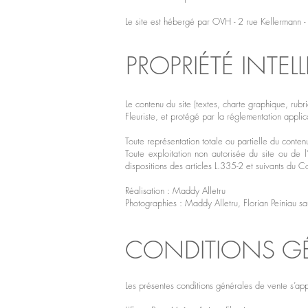
Le site est hébergé par OVH - 2 rue Kellermann
PROPRIÉTÉ INTEL
Le contenu du site (textes, charte graphique, rubri
Fleuriste, et protégé par la réglementation applic
Toute représentation totale ou partielle du contenu
Toute exploitation non autorisée du site ou de 
dispositions des articles L.335-2 et suivants du C
Réalisation : Maddy Alletru
Photographies : Maddy Alletru, Florian Peiniau sa
CONDITIONS GÉ
Les présentes conditions générales de vente s’app