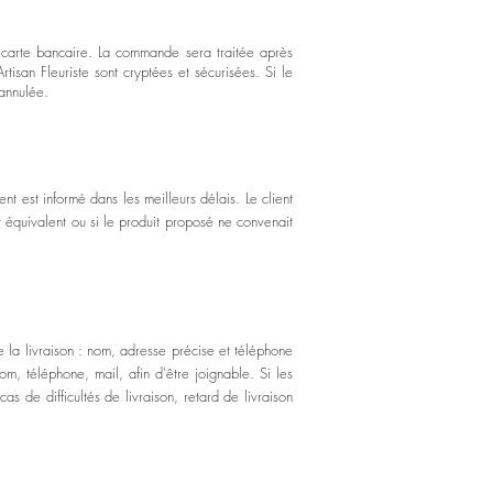
ar carte bancaire. La commande sera traitée après
rtisan Fleuriste sont cryptées et sécurisées. Si le
annulée.
ent est informé dans les meilleurs délais. Le client
 équivalent ou si le produit proposé ne convenait
 la livraison : nom, adresse précise et téléphone
m, téléphone, mail, afin d'être joignable. Si les
s de difficultés de livraison, retard de livraison