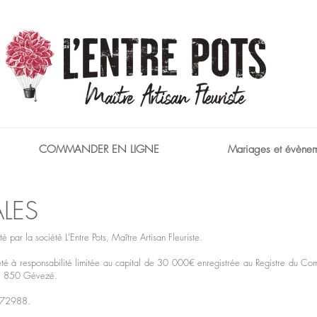
COMMANDER EN LIGNE
Mariages et évènem
ALES
té par la société L'Entre Pots, Maître Artisan Fleuriste.
société à responsabilité limitée au capital de 30 000€ enregistrée au Registre du
 35 850 Gévezé.
572988.