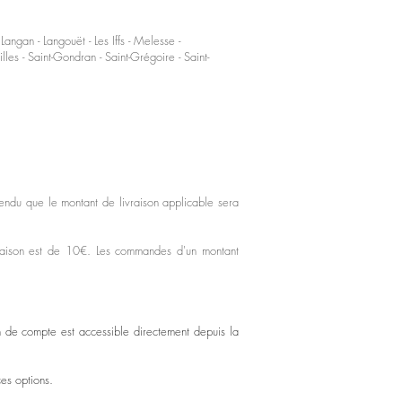
ngan - Langouët - Les Iffs - Melesse -
lles - Saint-Gondran - Saint-Grégoire - Saint-
entendu que le montant de livraison applicable sera
livraison est de 10€. Les commandes d'un montant
n de compte est accessible directement depuis la
ces options.