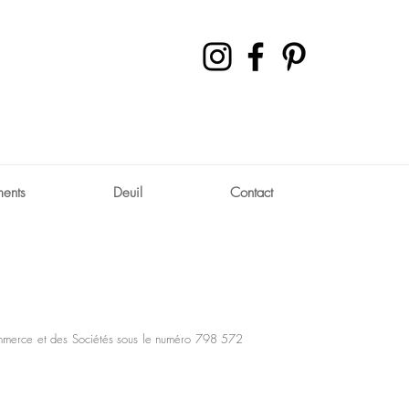
ents
Deuil
Contact
 Commerce et des Sociétés sous le numéro 798 572