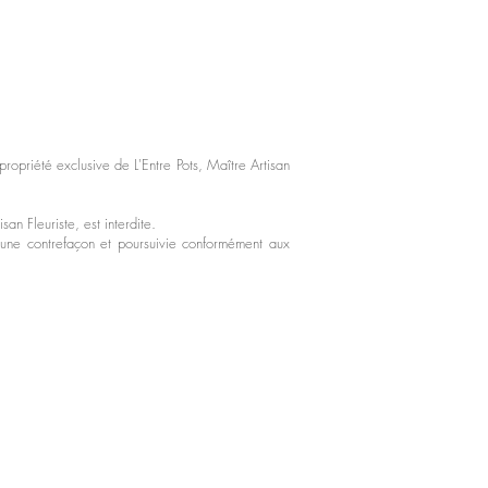
 propriété exclusive de L'Entre Pots, Maître Artisan
san Fleuriste, est interdite.
d’une contrefaçon et poursuivie conformément aux