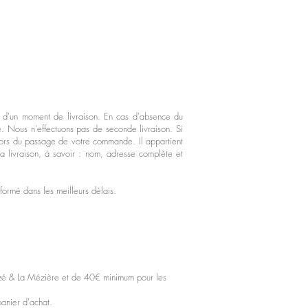
r d'un moment de livraison. En cas d'absence du
e. Nous n'effectuons pas de seconde livraison. Si
 lors du passage de votre commande. Il appartient
la livraison, à savoir : nom, adresse complète et
nformé dans les meilleurs délais.
ezé & La Mézière et de 40€ minimum pour les
panier d'achat.