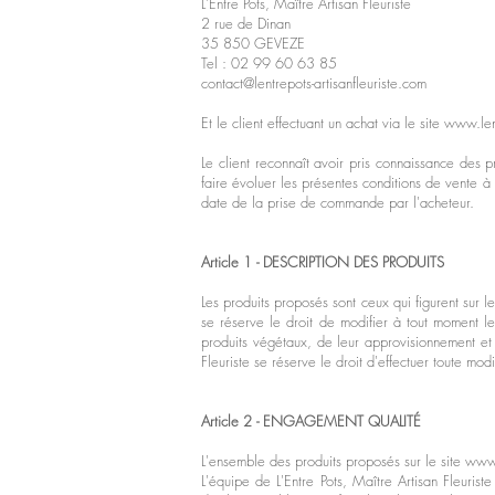
L'Entre Pots, Maître Artisan Fleuriste
2 rue de Dinan
35 850 GEVEZE
Tel : 02 99 60 63 85
contact@lentrepots-artisanfleuriste.com
Et le client effectuant un achat via le site
www.lent
Le client reconnaît avoir pris connaissance des 
faire évoluer les présentes conditions de vente à
date de la prise de commande par l'acheteur.
Article 1 - DESCRIPTION DES PRODUITS
Les produits proposés sont ceux qui figurent sur l
se réserve le droit de modifier à tout moment le
produits végétaux, de leur approvisionnement et d
Fleuriste se réserve le droit d'effectuer toute m
Article 2 - ENGAGEMENT
QUALITÉ
L'ensemble des produits proposés sur le site
www.l
L'équipe de L'Entre Pots, Maître Artisan Fleuri