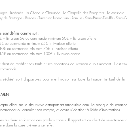
es - Irodouër - La Chapelle Chaussée - La Chapelle des Fougeretz - La Mézière - La
de Bretagne - Rennes - Tinténiac funérarium - Romillé - Saint-Brieuc-Des-Iffs - Saint-Gi
fs sont définis comme suit :
 livraison 5€ ou commande minimum 50€ + livraison offerte
€ ou commande minimum 65€ + livraison offerte
0€ ou commande minimum 75€ + livraison offerte
5€ ou commande minimum 100€ + livraison offerte
le droit de modifier ses tarifs et ses conditions de livraison à tout moment. Il est 
sa commande.
s séchés" sont disponibles pour une livraison sur toute la France. Le tarif de 
IEMENT
mpte client sur le site
www.lentrepots-artisanfleuriste.com
. La rubrique de créatio
commander ou consulter son compte, et devra s’identifier à l’aide d’informations.
s au client en fonction des produits choisis. Il appartient au client de sélectionner 
aire dans la case prévue à cet effet.