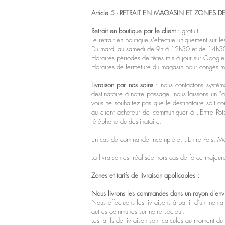
Article 5 - RETRAIT EN MAGASIN ET ZONES D
Retrait en boutique par le client
: gratuit.
Le retrait en boutique s'effectue uniquement sur l
Du mardi au samedi de 9h à 12h30 et de 14h3
Horaires périodes de fêtes mis à jour sur Google
Horaires de fermeture du magasin pour congés mi
Livraison par nos soins
: nous contactons systém
destinataire à notre passage, nous laissons un "
vous ne souhaitez pas que le destinataire soit c
au client acheteur de communiquer à L'Entre Pots
téléphone du destinataire.
En cas de commande incomplète, L'Entre Pots, Maîtr
La livraison est réalisée hors cas de force majeur
Zones et tarifs de livraison applicables :
Nous livrons les commandes dans un rayon d'en
Nous effectuons les livraisons à partir d'un m
autres communes sur notre secteur.
Les tarifs de livraison sont calculés au moment 