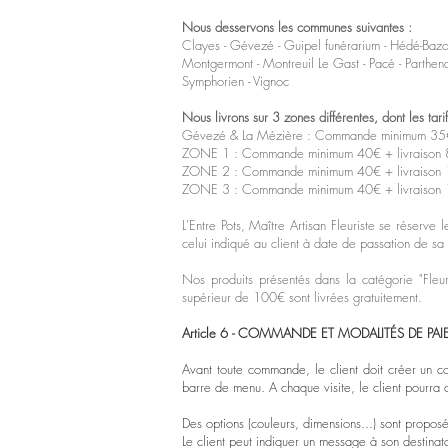
Nous desservons les communes suivantes :
Clayes - Gévezé - Guipel funérarium - Hédé-Bazoug
Montgermont - Montreuil Le Gast - Pacé - Parthenay 
Symphorien - Vignoc
Nous livrons sur 3 zones différentes, dont les tari
Gévezé & La Mézière : Commande minimum 35€ +
ZONE 1 : Commande minimum 40€ + livraison 8
ZONE 2 : Commande minimum 40€ + livraison 1
ZONE 3 : Commande minimum 40€ + livraison 1
L'Entre Pots, Maître Artisan Fleuriste se réserve 
celui indiqué au client à date de passation de 
Nos produits présentés dans la catégorie "Fleur
supérieur de 100€ sont livrées gratuitement.
Article 6 - COMMANDE ET MODALITÉS DE PA
Avant toute commande, le client doit créer un co
barre de menu. A chaque visite, le client pourra 
Des options (couleurs, dimensions...) sont proposée
Le client peut indiquer un message à son destinat